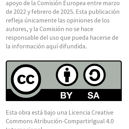
apoyo de la Comisión Europea entre marzo
de 2022 y febrero de 2025. Esta publicación
refleja únicamente las opiniones de los
autores, y la Comisión no se hace
responsable del uso que pueda hacerse de
la información aquí difundida.
Esta obra está bajo una Licencia Creative
Commons Atribución-CompartirIgual 4.0